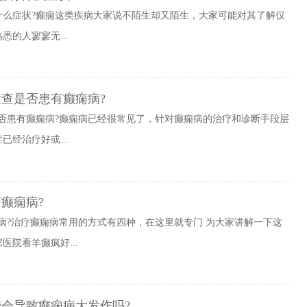
什么症状?癫痫这类疾病大家说不陌生却又陌生，大家可能对其了解仅
的人寥寥无...
查是否患有癫痫病?
否患有癫痫病?癫痫病已经很常见了，针对癫痫病的治疗和诊断手段层
经治疗好或...
癫痫病?
病?治疗癫痫病常用的方式有四种，在这里就专门 为大家讲解一下这
院看羊癫疯好...
劳会导致癫痫病大发作吗?