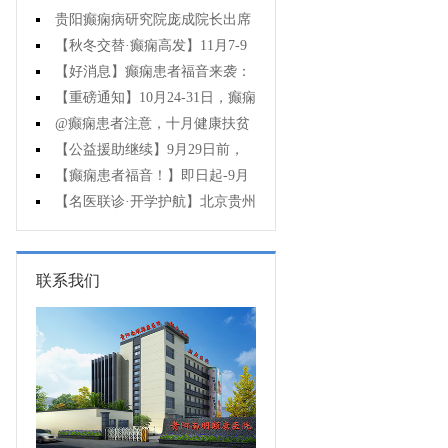
贵阳癫痫病研究院庞成院长出席
第十一届CAAE国际癫痫论坛暨协会
【秋冬交替·癫痫高发】11月7-9
成立20周年庆典
日，超难约的北京三甲名医，携手
【好消息】癫痫患者福音来袭：
贵州专家团共抗癫痫，速约！
万元救助+半价专项检查+京黔专家
【重磅通知】10月24-31日，癫痫
免费亲诊，符合条件者速申请！
病专项检查全额救助+京黔名医免费
@癫痫患者注意，十月健康扶贫
亲诊+高达万元补贴，名额有限，速
救助计划开启，专家免费亲诊+高达
【公益援助继续】9月29日前，
万元治疗救助，速抢名额！
癫痫名医免费亲诊+检查治疗大额援
【癫痫患者福音！】即日起-9月
助持续发放，速约！
15日，专项检查免费+北京三甲知名
【名医联诊·开学护航】北京贵州
专家空降贵阳亲诊，勿错过！
三甲癫痫名医公益亲诊+检查治疗大
额援助，速约！
联系我们