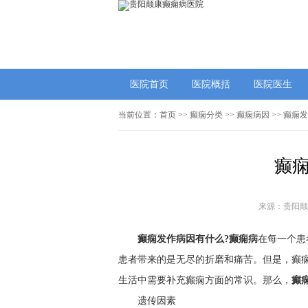
医院首页
医院概括
医院医生
当前位置：
首页
>>
癫痫分类
>>
癫痫病因
>> 癫痫
癫
来源：贵阳颠
癫痫发作病因有什么?
癫痫病
在每一个患
患者带来的是无尽的折磨和痛苦。但是，癫
生活中需要补充癫痫方面的常识。那么，
癫
遗传因素