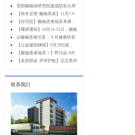
贵阳癫痫病研究院庞成院长出席
第十一届CAAE国际癫痫论坛暨协会
【秋冬交替·癫痫高发】11月7-9
成立20周年庆典
日，超难约的北京三甲名医，携手
【好消息】癫痫患者福音来袭：
贵州专家团共抗癫痫，速约！
万元救助+半价专项检查+京黔专家
【重磅通知】10月24-31日，癫痫
免费亲诊，符合条件者速申请！
病专项检查全额救助+京黔名医免费
@癫痫患者注意，十月健康扶贫
亲诊+高达万元补贴，名额有限，速
救助计划开启，专家免费亲诊+高达
【公益援助继续】9月29日前，
万元治疗救助，速抢名额！
癫痫名医免费亲诊+检查治疗大额援
【癫痫患者福音！】即日起-9月
助持续发放，速约！
15日，专项检查免费+北京三甲知名
【名医联诊·开学护航】北京贵州
专家空降贵阳亲诊，勿错过！
三甲癫痫名医公益亲诊+检查治疗大
额援助，速约！
联系我们