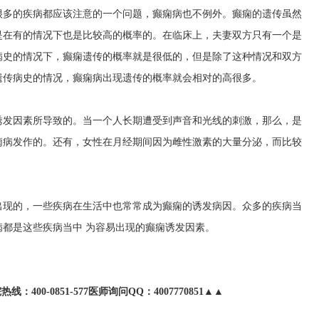
很多的疾病都应该注意的一个问题，癫痫病也不例外。癫痫的遗传虽然
是在有的情况下也是比较高的概率的。在临床上，夫妻双方只有一个是
病史的情况下，癫痫遗传的概率就是很低的，但是除了这种情况和双方
遗传病史的情况，癫痫病出现遗传的概率就会相对的高很多。
诱发因素所导致的。当一个人长期遭受到声音和光线的刺激，那么，是
痫病发作的。还有，女性在月经期间因为雌性激素的大量分泌，而比较
出现的，一些疾病在生活中也常常成为癫痫的诱发病因。众多的疾病当
都是这些疾病当中 为容易出现的癫痫诱发因素。
400-0851-577医师询问QQ：4007770851▲▲