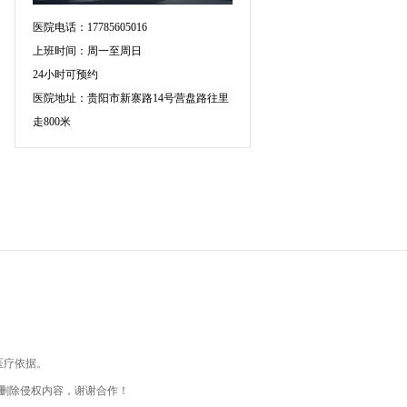
医院电话：17785605016
上班时间：周一至周日
24小时可预约
医院地址：贵阳市新寨路14号营盘路往里
走800米
医疗依据。
删除侵权内容，谢谢合作！