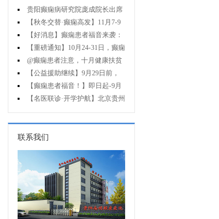
贵阳癫痫病研究院庞成院长出席
第十一届CAAE国际癫痫论坛暨协会
【秋冬交替·癫痫高发】11月7-9
成立20周年庆典
日，超难约的北京三甲名医，携手
【好消息】癫痫患者福音来袭：
贵州专家团共抗癫痫，速约！
万元救助+半价专项检查+京黔专家
【重磅通知】10月24-31日，癫痫
免费亲诊，符合条件者速申请！
病专项检查全额救助+京黔名医免费
@癫痫患者注意，十月健康扶贫
亲诊+高达万元补贴，名额有限，速
救助计划开启，专家免费亲诊+高达
【公益援助继续】9月29日前，
万元治疗救助，速抢名额！
癫痫名医免费亲诊+检查治疗大额援
【癫痫患者福音！】即日起-9月
助持续发放，速约！
15日，专项检查免费+北京三甲知名
【名医联诊·开学护航】北京贵州
专家空降贵阳亲诊，勿错过！
三甲癫痫名医公益亲诊+检查治疗大
额援助，速约！
联系我们