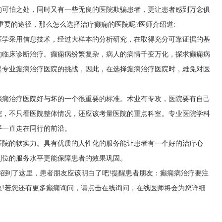
的可怕之处，同时又有一些无良的医院欺骗患者，更让患者感到万念俱
重要的途径，那么怎么选择治疗癫痫的医院呢?医师介绍道:
医学采用信息技术，经过大样本的分析研究，在取得充分可靠证据的基
的临床诊断治疗。癫痫病纷繁复杂，病人的病情千变万化，探求癫痫病
是专业癫痫治疗医院的挑战，因此，在选择癫痫治疗医院时，难免对医
癫痫治疗医院好与坏的一个很重要的标准。术业有专攻，医院要有自己
院，不只看医院整体情况，还应该考量医院的重点科室。专业医院学科
平一直走在同行的前沿。
医院的软实力。具有优质的人性化的服务能让患者有一个好的治疗心
到位的服务水平更能保障患者的效果巩固。
绍到了这里，患者朋友应该明白了吧!提醒患者朋友：癫痫病治疗要注
快!若您还有更多癫痫询问，请点击在线询问，在线医师将会为您详细