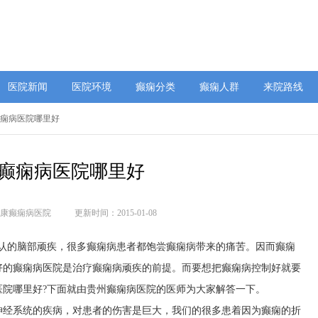
医院新闻
医院环境
癫痫分类
癫痫人群
来院路线
癫痫病医院哪里好
癫痫病医院哪里好
康癫痫病医院
更新时间：2015-01-08
公认的脑部顽疾，很多癫痫病患者都饱尝癫痫病带来的痛苦。因而癫痫
好的癫痫病医院是治疗癫痫病顽疾的前提。而要想把癫痫病控制好就要
医院哪里好?下面就由贵州癫痫病医院的医师为大家解答一下。
神经系统的疾病，对患者的伤害是巨大，我们的很多患着因为癫痫的折