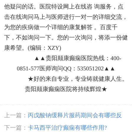
他疑问的话。医院特设网上在线咨 询服务，点
击在线询问马上与医师进行一对一的详细交流，
为您的疾病做一个详细的康复解答 。百度千
下，不如询问一下。您的一次询问，将添一份健
康希望。(编辑：XZY)
▲▲贵阳颠康癫痫医院热线：400-
0851-577医师询问QQ：535051202▲▲
★好的来自专业，专业铸就健康人生。
贵阳颠康癫痫医院将持续辉煌★
上一篇：
丙戊酸钠缓释片服药期间会有哪些反
应?
下一篇：
卡马西平治疗癫痫有哪些作用?