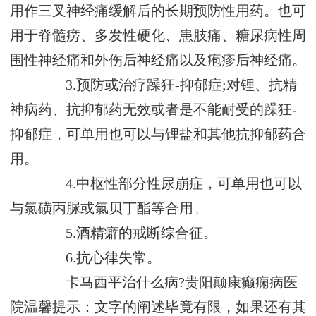
用作三叉神经痛缓解后的长期预防性用药。也可
用于脊髓痨、多发性硬化、患肢痛、糖尿病性周
围性神经痛和外伤后神经痛以及疱疹后神经痛。
3.预防或治疗躁狂-抑郁症;对锂、抗精
神病药、抗抑郁药无效或者是不能耐受的躁狂-
抑郁症，可单用也可以与锂盐和其他抗抑郁药合
用。
4.中枢性部分性尿崩症，可单用也可以
与氯磺丙脲或氯贝丁酯等合用。
5.酒精癖的戒断综合征。
6.抗心律失常。
卡马西平治什么病?贵阳颠康癫痫病医
院温馨提示：文字的阐述毕竟有限，如果还有其