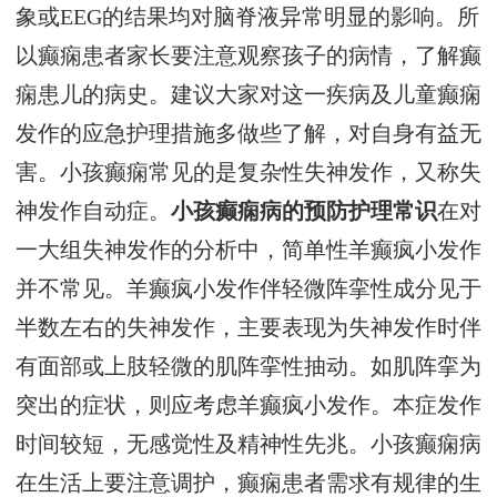
象或EEG的结果均对脑脊液异常明显的影响。所
以癫痫患者家长要注意观察孩子的病情，了解癫
痫患儿的病史。建议大家对这一疾病及儿童癫痫
发作的应急护理措施多做些了解，对自身有益无
害。小孩癫痫常见的是复杂性失神发作，又称失
神发作自动症。
小孩癫痫病的预防护理常识
在对
一大组失神发作的分析中，简单性羊癫疯小发作
并不常见。羊癫疯小发作伴轻微阵挛性成分见于
半数左右的失神发作，主要表现为失神发作时伴
有面部或上肢轻微的肌阵挛性抽动。如肌阵挛为
突出的症状，则应考虑羊癫疯小发作。本症发作
时间较短，无感觉性及精神性先兆。小孩癫痫病
在生活上要注意调护，癫痫患者需求有规律的生