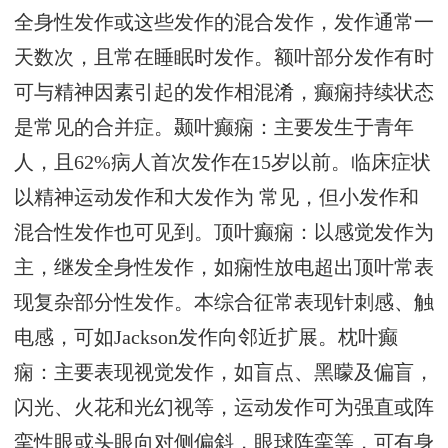
全身性发作或这些发作的混合发作，发作通常一
天数次，且常在睡眠时发作。额叶部分发作有时
可与精神因素引起的发作相混淆，癫痫持续状态
是常见的合并症。颞叶癫痫：主要发生于青年
人，且62%病人首次发作在15岁以前。临床症状
以精神运动发作和大发作为 常见，但小发作和
混合性发作也可见到。顶叶癫痫：以感觉发作为
主，继发全身性发作，如痫性放电超出顶叶常表
现复杂部分性发作。本综合征常表现针刺感、触
电感，可如Jackson发作向邻近扩展。枕叶癫
痫：主要表现视觉发作，如盲点、黑矇及偏盲，
闪光、火花和光幻视等，运动发作可为强直或阵
挛性眼或头眼向对侧偏斜，眼球阵挛等，可有身