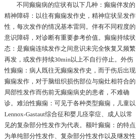
不同癫痫病的症状有以下几种：癫痫伴发的
精神障碍：以往有癫痫发作史，精神症状呈发作
性，每次发作的情况基本雷同。伴有不同程度的
意识障碍，对诊断有重要参考价值。癫痫持续状
态：是癫痫连续发作之间意识未完全恢复又频繁
再发，或发作持续30min以上不自行停止。外伤
性癫痫：病人既往无癫痫发作史，而于伤后出现
癫痫发作，对于脑组织损伤部位与痫灶相符合的
局部性发作而伤前无癫痫病史的患者，不难确
诊。难治性癫痫：可见于各种类型癫痫，儿童以
Lennox-Gastaut综合征和婴儿痉挛症、成人以常
见的复杂部分性发作为代表。额叶癫痫：的特点
为单纯部分性发作、复杂部分性发作以及继发性