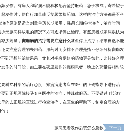
频频发作。有病人和家属不能积极配合坚持服药，急于求成，寄希望于
引起发作时，便自行加量或反复频繁换药物。这样的治疗方法都是不科
的治疗原则是适当剂量单药长期服用，强调长期维持治疗，治疗时间
至少无癫痫样放电的情况下方可逐渐停止治疗。有些患者或家属误认为
始减少剂量，
癫痫病的治疗需要注意什么
甚至停止治疗；结果自然不能
者还要注意合理的去用药。用药时间安排不合理是指不仔细分析癫痫发
达不到理想的治效果果，尤其对半衰期短的药物更是如此，比较好合理
计发作的时间段，如主要在夜里发作的癫痫患者，晚上的药量要相对较
定要树立科学的治疗态度。癫痫病患者应在医生的正确指导下进行治
要到正规医院接受专科医生的治疗，并规律服药。不要错过 佳治疗
及早的去正规的医院进行检查治疗，在医生的帮助下，制定合理的方
小军）
癫痫患者发作后该怎么急救
下一页