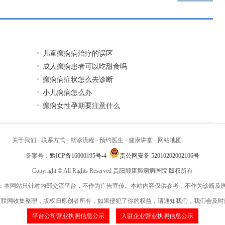
儿童癫痫病治疗的误区
成人癫痫患者可以吃甜食吗
癫痫病症状怎么去诊断
小儿痫病怎么办
癫痫女性孕期要注意什么
关于我们
-
联系方式
-
就诊流程
-
预约医生
-
健康讲堂
-
网站地图
备案号：
黔ICP备16000195号-4
贵公网安备 52010202002106号
Copyright © All Rights Reserved 贵阳颠康癫痫病医院 版权所有
：本网站只针对内部交流平台，不作为广告宣传。本站内容仅供参考，不作为诊断及
互联网收集整理，版权归原创者所有，如果侵犯了你的权益，请通知我们，我们会及时
平台公司营业执照信息公示
入驻企业营业执照信息公示