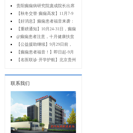
贵阳癫痫病研究院庞成院长出席
第十一届CAAE国际癫痫论坛暨协会
【秋冬交替·癫痫高发】11月7-9
成立20周年庆典
日，超难约的北京三甲名医，携手
【好消息】癫痫患者福音来袭：
贵州专家团共抗癫痫，速约！
万元救助+半价专项检查+京黔专家
【重磅通知】10月24-31日，癫痫
免费亲诊，符合条件者速申请！
病专项检查全额救助+京黔名医免费
@癫痫患者注意，十月健康扶贫
亲诊+高达万元补贴，名额有限，速
救助计划开启，专家免费亲诊+高达
【公益援助继续】9月29日前，
万元治疗救助，速抢名额！
癫痫名医免费亲诊+检查治疗大额援
【癫痫患者福音！】即日起-9月
助持续发放，速约！
15日，专项检查免费+北京三甲知名
【名医联诊·开学护航】北京贵州
专家空降贵阳亲诊，勿错过！
三甲癫痫名医公益亲诊+检查治疗大
额援助，速约！
联系我们