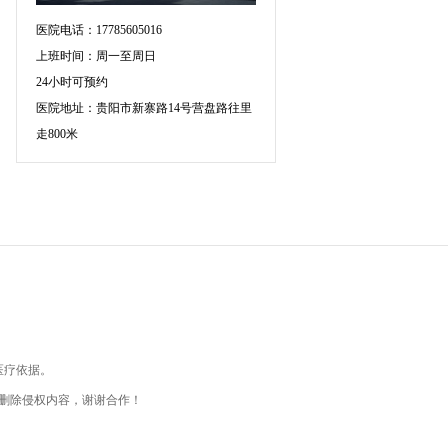
医院电话：17785605016
上班时间：周一至周日
24小时可预约
医院地址：贵阳市新寨路14号营盘路往里
走800米
医疗依据。
删除侵权内容，谢谢合作！