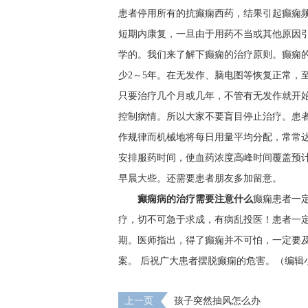
患者停用所有的抗癫痫西药，结果引起癫痫
短期内康复，一旦由于用药不当或其他原因
学的。我们来了解下癫痫的治疗原则。癫痫
少2～5年。在无发作、脑电图等恢复正常，
只要治疗几个月或几年，不管有无发作就开
控制病情。所以大家不要盲目停止治疗。患
作规律而机械地将每日用量平均分配，常常
安排服药时间，使血药浓度高峰时间覆盖预
早晨大些。还需要患者朋友多加留意。
癫痫病的治疗需要注意什么
癫痫患者一
疗，切不可急于求成，有病乱投医！患者一定
期。医师指出，得了癫痫并不可怕，一定要
案。 后祝广大患者摆脱癫痫的危害。（编辑
上一页
孩子突然抽风怎么办