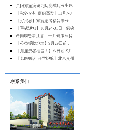
贵阳癫痫病研究院庞成院长出席
第十一届CAAE国际癫痫论坛暨协会
【秋冬交替·癫痫高发】11月7-9
成立20周年庆典
日，超难约的北京三甲名医，携手
【好消息】癫痫患者福音来袭：
贵州专家团共抗癫痫，速约！
万元救助+半价专项检查+京黔专家
【重磅通知】10月24-31日，癫痫
免费亲诊，符合条件者速申请！
病专项检查全额救助+京黔名医免费
@癫痫患者注意，十月健康扶贫
亲诊+高达万元补贴，名额有限，速
救助计划开启，专家免费亲诊+高达
【公益援助继续】9月29日前，
万元治疗救助，速抢名额！
癫痫名医免费亲诊+检查治疗大额援
【癫痫患者福音！】即日起-9月
助持续发放，速约！
15日，专项检查免费+北京三甲知名
【名医联诊·开学护航】北京贵州
专家空降贵阳亲诊，勿错过！
三甲癫痫名医公益亲诊+检查治疗大
额援助，速约！
联系我们