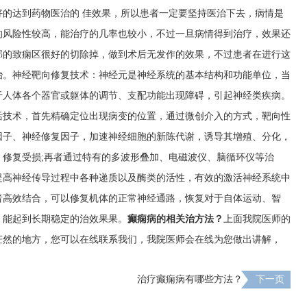
的达到药物医治的 佳效果，所以患者一定要坚持医治下去，病情是
的风险性较高，能治疗的几率也较小，不过一旦病情得到治疗，效果还
部的致痫区很好的切除掉，做到术后无发作的效果，不过患者在进行这
治。神经靶向修复技术：神经元是神经系统的基本结构和功能单位，当
于人体各个器官或躯体的调节、支配功能出现障碍，引起神经类疾病。
活技术，首先精确定位出现病变的位置，通过微创介入的方式，靶向性
因子、神经修复因子，加速神经细胞的新陈代谢，诱导其增殖、分化，
修复受损;再者通过特有的多波形叠加、电磁波仪、脑循环仪等治
提高神经传导过程中各种递质以及酶类的活性，有效的激活神经系统中
者高效结合，可以修复机体的正常神经通路，恢复对于自体运动、智
，能起到长期稳定的治效果果。
癫痫病的相关治方法？
上面我院医师的
茫然的地方，您可以在线联系我们，我院医师会在线为您做出讲解，
。
治疗癫痫病有哪些方法？
下一页