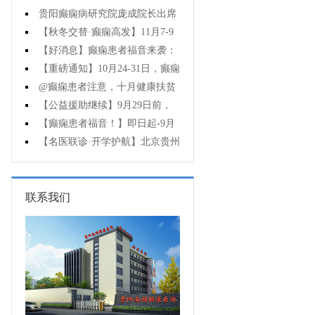
贵阳癫痫病研究院庞成院长出席
第十一届CAAE国际癫痫论坛暨协会
【秋冬交替·癫痫高发】11月7-9
成立20周年庆典
日，超难约的北京三甲名医，携手
【好消息】癫痫患者福音来袭：
贵州专家团共抗癫痫，速约！
万元救助+半价专项检查+京黔专家
【重磅通知】10月24-31日，癫痫
免费亲诊，符合条件者速申请！
病专项检查全额救助+京黔名医免费
@癫痫患者注意，十月健康扶贫
亲诊+高达万元补贴，名额有限，速
救助计划开启，专家免费亲诊+高达
【公益援助继续】9月29日前，
万元治疗救助，速抢名额！
癫痫名医免费亲诊+检查治疗大额援
【癫痫患者福音！】即日起-9月
助持续发放，速约！
15日，专项检查免费+北京三甲知名
【名医联诊·开学护航】北京贵州
专家空降贵阳亲诊，勿错过！
三甲癫痫名医公益亲诊+检查治疗大
额援助，速约！
联系我们