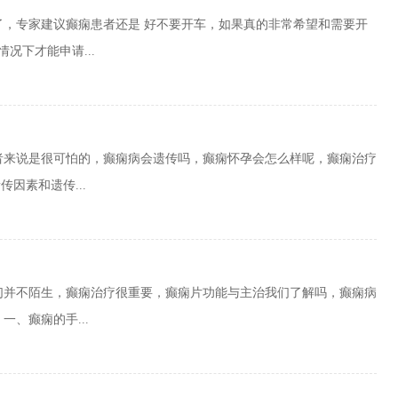
了，专家建议癫痫患者还是 好不要开车，如果真的非常希望和需要开
况下才能申请...
者来说是很可怕的，癫痫病会遗传吗，癫痫怀孕会怎么样呢，癫痫治疗
因素和遗传...
们并不陌生，癫痫治疗很重要，癫痫片功能与主治我们了解吗，癫痫病
、癫痫的手...