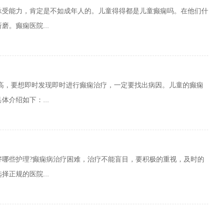
承受能力，肯定是不如成年人的。儿童得得都是儿童癫痫吗。在他们什
。癫痫医院...
 高，要想即时发现即时进行癫痫治疗，一定要找出病因。儿童的癫痫
介绍如下：...
好哪些护理?癫痫病治疗困难，治疗不能盲目，要积极的重视，及时的
正规的医院...