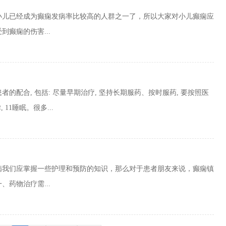
小儿已经成为癫痫发病率比较高的人群之一了，所以大家对小儿癫痫应
癫痫的伤害...
的配合, 包括: 尽量早期治疗, 坚持长期服药、按时服药, 要按照医
11睡眠。很多...
病我们应掌握一些护理和预防的知识，那么对于患者朋友来说，癫痫镇
药物治疗需...