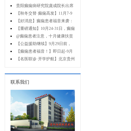
贵阳癫痫病研究院庞成院长出席
第十一届CAAE国际癫痫论坛暨协会
【秋冬交替·癫痫高发】11月7-9
成立20周年庆典
日，超难约的北京三甲名医，携手
【好消息】癫痫患者福音来袭：
贵州专家团共抗癫痫，速约！
万元救助+半价专项检查+京黔专家
【重磅通知】10月24-31日，癫痫
免费亲诊，符合条件者速申请！
病专项检查全额救助+京黔名医免费
@癫痫患者注意，十月健康扶贫
亲诊+高达万元补贴，名额有限，速
救助计划开启，专家免费亲诊+高达
【公益援助继续】9月29日前，
万元治疗救助，速抢名额！
癫痫名医免费亲诊+检查治疗大额援
【癫痫患者福音！】即日起-9月
助持续发放，速约！
15日，专项检查免费+北京三甲知名
【名医联诊·开学护航】北京贵州
专家空降贵阳亲诊，勿错过！
三甲癫痫名医公益亲诊+检查治疗大
额援助，速约！
联系我们