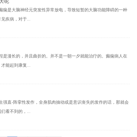
状呢
?癫痫是大脑神经元突发性异常放电，导致短暂的大脑功能障碍的一种
疾病，对于...
过程是漫长的，并且曲折的。并不是一朝一夕就能治疗的。癫痫病人在
能起到康复...
生强直-阵挛性发作，全身肌肉抽动或是意识丧失的发作的话，那就会
看不到的，...