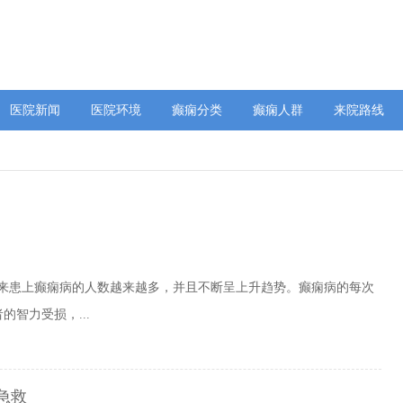
医院新闻
医院环境
癫痫分类
癫痫人群
来院路线
年来患上癫痫病的人数越来越多，并且不断呈上升趋势。癫痫病的每次
智力受损，...
急救