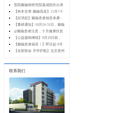
贵阳癫痫病研究院庞成院长出席
第十一届CAAE国际癫痫论坛暨协会
【秋冬交替·癫痫高发】11月7-9
成立20周年庆典
日，超难约的北京三甲名医，携手
【好消息】癫痫患者福音来袭：
贵州专家团共抗癫痫，速约！
万元救助+半价专项检查+京黔专家
【重磅通知】10月24-31日，癫痫
免费亲诊，符合条件者速申请！
病专项检查全额救助+京黔名医免费
@癫痫患者注意，十月健康扶贫
亲诊+高达万元补贴，名额有限，速
救助计划开启，专家免费亲诊+高达
【公益援助继续】9月29日前，
万元治疗救助，速抢名额！
癫痫名医免费亲诊+检查治疗大额援
【癫痫患者福音！】即日起-9月
助持续发放，速约！
15日，专项检查免费+北京三甲知名
【名医联诊·开学护航】北京贵州
专家空降贵阳亲诊，勿错过！
三甲癫痫名医公益亲诊+检查治疗大
额援助，速约！
联系我们