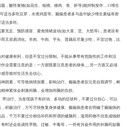
题，酸性食物(如花生、核桃、猪肉、鱼、虾等)能抑制发作，11维生
另可适当多吃豆芽，水煮鸡蛋等。癫痫患者多与血中缺少维生素锰有密
可适当多吃。
要充足、预防感冒、避免情绪波动(如大喜、悲、大怒等)，患者应有
养而又容易消化。羊肉、牛肉、芋头、莲藕应尽量少吃，不宜过饱，比
动对健康有利，但是不宜过分限制。不能从事带有危险性的工作和活
作业需要注意的是：一方面既要注意患者的身体__;另一方面又必须
卑感导致对生活失去信心。
精神因素，可导致病情加重，影响治疗。癫痫患者应注意自我调节，树
如精神紧张会刺激间脑，会增加间脑的负担。
断、早治疗。当发现孩子有好动、多动的症状时，不要过分担心，可以
态，积极治疗，方可尽快恢复身体健康。癫痫病患者在明确了癫痫病的
药品，千万不要过分相信补药和所谓的健脑药，滥用药物不但造成钱财
，有时还会造成性早熟、过敏、中毒等，一些有兴奋作用的补脑药如脑