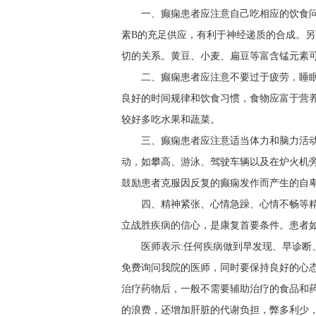
一、癫痫患者应注意自己吃相应的饮食问
素B的充足供应，有利于神经递质的合成。
切的关系。黄豆、小麦、扁豆等富含锰元素
二、癫痫患者应注意不要过于疲劳，睡眠
良好的时间规律和饮食习惯，食物应富于营
较好多吃水果和蔬菜。
三、癫痫患者应注意适当体力和脑力活
动，如攀高、游泳、驾驶车辆以及在炉火机旁
鼓励患者克服因反复的癫痫发作而产生的自
四、精神紧张、心情急躁、心情不畅等
立战胜疾病的信心，是康复首要条件。患者
医师表示:任何疾病做到早发现、早诊
免费询问我院的医师，同时要保持良好的心
治疗药物后，一般不需要辅助治疗的食品和
的浪费，还增加肝脏的代谢负担，弊多利少