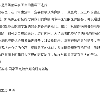
凡是用药都应在医生的指导下进行。
醒各位，在日常生活中一定要积极预防癫痫，一旦患病，应立即前往正
重。如果你还有疑惑需要我们的癫痫病专科医院的医师解答，可以通过
们的医师会以较专业的知识解答你的疑问。在此，祝癫痫病患者都能够
问题，都可点击在线医师，进行询问。为了患者能够尽早的解除癫痫的
院能够提供给患者先进设备，11诊断结果。随着癫痫患者的增多，在
患者求医心切的心态，骗取患者的钱财，反而病情却没有治疗好，所以
治疗癫痫上面我们去正规的医院治疗，这样对癫痫康复有很大的帮助。
南——
基地 国家重点治疗癫痫研究基地
里走800米