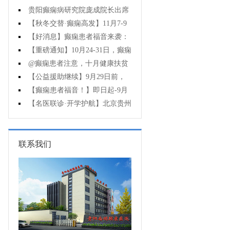
贵阳癫痫病研究院庞成院长出席
第十一届CAAE国际癫痫论坛暨协会
【秋冬交替·癫痫高发】11月7-9
成立20周年庆典
日，超难约的北京三甲名医，携手
【好消息】癫痫患者福音来袭：
贵州专家团共抗癫痫，速约！
万元救助+半价专项检查+京黔专家
【重磅通知】10月24-31日，癫痫
免费亲诊，符合条件者速申请！
病专项检查全额救助+京黔名医免费
@癫痫患者注意，十月健康扶贫
亲诊+高达万元补贴，名额有限，速
救助计划开启，专家免费亲诊+高达
【公益援助继续】9月29日前，
万元治疗救助，速抢名额！
癫痫名医免费亲诊+检查治疗大额援
【癫痫患者福音！】即日起-9月
助持续发放，速约！
15日，专项检查免费+北京三甲知名
【名医联诊·开学护航】北京贵州
专家空降贵阳亲诊，勿错过！
三甲癫痫名医公益亲诊+检查治疗大
额援助，速约！
联系我们