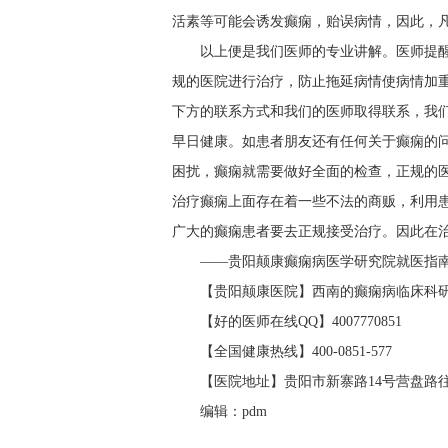
活素等可能会诱发癫痫，贻误病情，因此，
以上便是我们医师的专业讲解。医师提
规的医院进行治疗，防止拖延病情使病情加
下方的联系方式和我们的医师取得联系，我
早日健康。如患者朋友还有任何关于癫痫的
困扰，癫痫就需要做好全面的检查，正规的医
治疗癫痫上面存在着一些不法的商贩，利用
广大的癫痫患者要去正规接受治疗。因此在
——贵阳颠康癫痫病医学研究院就医指
【贵阳颠康医院】西南的癫痫病临床科研
【好的医师在线QQ】4007770851
【全国健康热线】400-0851-577
【医院地址】贵阳市新寨路14号营盘路往
编辑：pdm