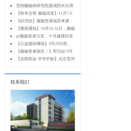
贵阳癫痫病研究院庞成院长出席
第十一届CAAE国际癫痫论坛暨协会
【秋冬交替·癫痫高发】11月7-9
成立20周年庆典
日，超难约的北京三甲名医，携手
【好消息】癫痫患者福音来袭：
贵州专家团共抗癫痫，速约！
万元救助+半价专项检查+京黔专家
【重磅通知】10月24-31日，癫痫
免费亲诊，符合条件者速申请！
病专项检查全额救助+京黔名医免费
@癫痫患者注意，十月健康扶贫
亲诊+高达万元补贴，名额有限，速
救助计划开启，专家免费亲诊+高达
【公益援助继续】9月29日前，
万元治疗救助，速抢名额！
癫痫名医免费亲诊+检查治疗大额援
【癫痫患者福音！】即日起-9月
助持续发放，速约！
15日，专项检查免费+北京三甲知名
【名医联诊·开学护航】北京贵州
专家空降贵阳亲诊，勿错过！
三甲癫痫名医公益亲诊+检查治疗大
额援助，速约！
联系我们