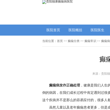
医院首页
医院概括
医院医生
当前位置：
首页
>>
癫痫分类
>>
癫痫常识
>> 癫痫
癫
来源：贵阳颠
癫痫病发作正确处理
，健康是我们人生
倒的病因，在我们成长过程中肯定遇到过很
这个疾病并不是那么的容易应付的，很多人
虽然儿童以及老年癫痫患者更多，但是