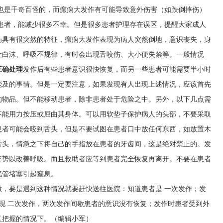
也是千奇百怪的，而癫痫大发作有可能导致意外伤害（如跌倒摔伤）
患者，能减少很多不幸。但是很多患者护理存在误区，提醒大家成人
病具有很突然的特征，癫痫大发作表现为病人突然倒地，意识丧失，身
吐白沫、呼吸不规律，有时会出现舌咬伤、大小便失禁等。一般情况
正确处理
发作后有些患者意识很快恢复，而另一些患者可能需要半小时
能及的事情。但是一定要注意，如果发现有人出现上述情况，应该首先
的物品。但不能移动患者，除非患者处于危险之中。另外，以下几点需
不能用力按压或屈曲其身体。可以用软垫子保护病人的头部，不要采取
患者可能会咬到舌头，但是不要试图在患者口中放任何东西，如放置木
舌头，情急之下将自己的手指放在患者的牙齿间，这是绝对禁止的。发
姿势以改善呼吸。而且救助者应等到患者完全恢复再离开。不要在患者
气管堵塞引起窒息。
做，要是遇到这种情况就要赶快送往医院：知道患者是 一次发作；发
现 二次发作，两次发作间歇患者的意识没有恢复；发作时患者受到外
又把握的情况下。（编辑小军）