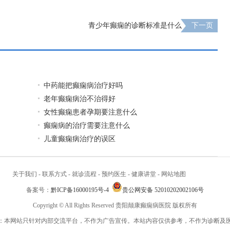
青少年癫痫的诊断标准是什么
下一页
中药能把癫痫病治疗好吗
老年癫痫病治不治得好
女性癫痫患者孕期要注意什么
癫痫病的治疗需要注意什么
儿童癫痫病治疗的误区
关于我们
-
联系方式
-
就诊流程
-
预约医生
-
健康讲堂
-
网站地图
备案号：
黔ICP备16000195号-4
贵公网安备 52010202002106号
Copyright © All Rights Reserved 贵阳颠康癫痫病医院 版权所有
：本网站只针对内部交流平台，不作为广告宣传。本站内容仅供参考，不作为诊断及