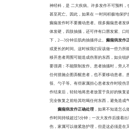
神经科，是 二大疾病。许多发作不可预料，
甚至死亡。因此，如果在 一时间积极地保护
癫痫发作时不要搬动患者。很多癫痫患者发
体发硬，四肢抽搐，还可伴有口唇发紫、口
下，2—3分钟后肌肉抽搐停止。
癫痫病发作
或更长的时间。这时候我们应该做一些力所
移开患者周围可能造成伤害的东西，如尖锐
要强调：不能限制发作。患者抽搐时，旁人
任何措施企图弄醒患者，也不要移动患者。
筷、勺子等。有些家属担心患者发作时咬伤
作结束后，轻轻地将患者放置于良好的恢复
完全恢复之前给其吃喝任何东西，避免造成
癫痫病发作正确处理
，如果不知道怎么
作时间持续超过5分钟；一次大发作后接着出
伤，家属可以做紧急护理，但是这必须是在