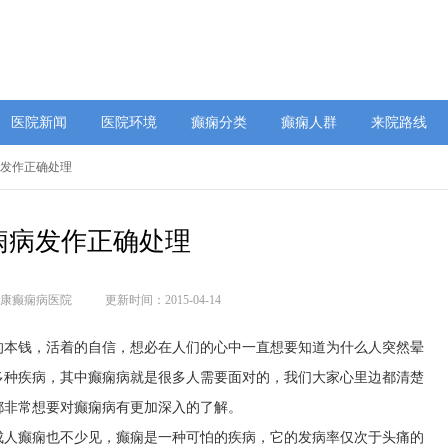
医院新闻
医院环境
癫痫分类
癫痫人群
来院路线
病发作正确处理
痫病发作正确处理
康癫痫病医院
更新时间：2015-04-14
的本钱，活着的自信，想必在人们的心中一直想要知道为什么人突然晕
多种疾病，其中癫痫病就是很多人需要面对的，我们大家心里边都清楚
都非常想要对癫痫病有更加深入的了解。
成人癫痫也不少见，癫痫是一种可怕的疾病，它的发病率仅次于头痛的