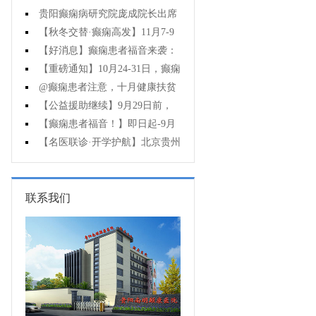
贵阳癫痫病研究院庞成院长出席
第十一届CAAE国际癫痫论坛暨协会
【秋冬交替·癫痫高发】11月7-9
成立20周年庆典
日，超难约的北京三甲名医，携手
【好消息】癫痫患者福音来袭：
贵州专家团共抗癫痫，速约！
万元救助+半价专项检查+京黔专家
【重磅通知】10月24-31日，癫痫
免费亲诊，符合条件者速申请！
病专项检查全额救助+京黔名医免费
@癫痫患者注意，十月健康扶贫
亲诊+高达万元补贴，名额有限，速
救助计划开启，专家免费亲诊+高达
【公益援助继续】9月29日前，
万元治疗救助，速抢名额！
癫痫名医免费亲诊+检查治疗大额援
【癫痫患者福音！】即日起-9月
助持续发放，速约！
15日，专项检查免费+北京三甲知名
【名医联诊·开学护航】北京贵州
专家空降贵阳亲诊，勿错过！
三甲癫痫名医公益亲诊+检查治疗大
额援助，速约！
联系我们