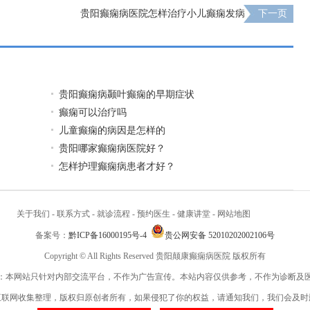
贵阳癫痫病医院怎样治疗小儿癫痫发病
下一页
贵阳癫痫病颞叶癫痫的早期症状
癫痫可以治疗吗
儿童癫痫的病因是怎样的
贵阳哪家癫痫病医院好？
怎样护理癫痫病患者才好？
关于我们
-
联系方式
-
就诊流程
-
预约医生
-
健康讲堂
-
网站地图
备案号：
黔ICP备16000195号-4
贵公网安备 52010202002106号
Copyright © All Rights Reserved 贵阳颠康癫痫病医院 版权所有
：本网站只针对内部交流平台，不作为广告宣传。本站内容仅供参考，不作为诊断及
互联网收集整理，版权归原创者所有，如果侵犯了你的权益，请通知我们，我们会及时