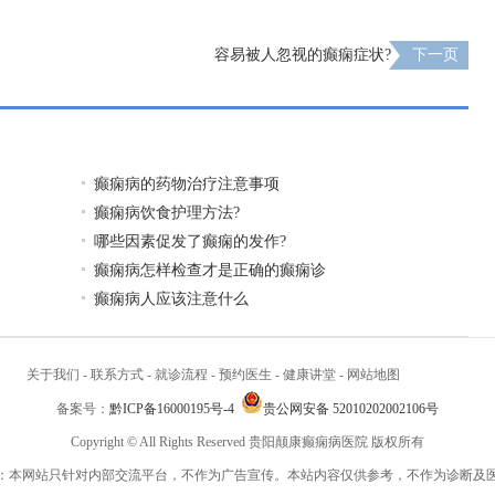
容易被人忽视的癫痫症状?
下一页
癫痫病的药物治疗注意事项
癫痫病饮食护理方法?
哪些因素促发了癫痫的发作?
癫痫病怎样检查才是正确的癫痫诊
癫痫病人应该注意什么
关于我们
-
联系方式
-
就诊流程
-
预约医生
-
健康讲堂
-
网站地图
备案号：
黔ICP备16000195号-4
贵公网安备 52010202002106号
Copyright © All Rights Reserved 贵阳颠康癫痫病医院 版权所有
：本网站只针对内部交流平台，不作为广告宣传。本站内容仅供参考，不作为诊断及